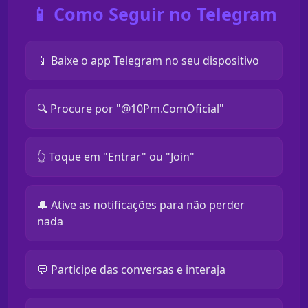
📱 Como Seguir no Telegram
📱 Baixe o app Telegram no seu dispositivo
🔍 Procure por "@10Pm.ComOficial"
👆 Toque em "Entrar" ou "Join"
🔔 Ative as notificações para não perder
nada
💬 Participe das conversas e interaja