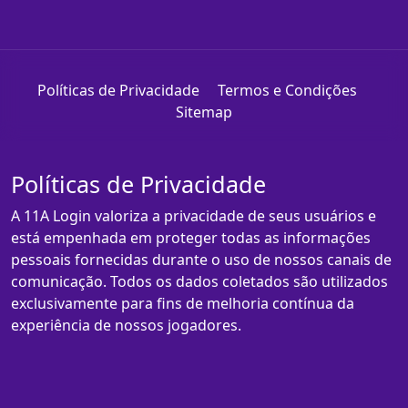
Políticas de Privacidade
Termos e Condições
Sitemap
Políticas de Privacidade
A 11A Login valoriza a privacidade de seus usuários e
está empenhada em proteger todas as informações
pessoais fornecidas durante o uso de nossos canais de
comunicação. Todos os dados coletados são utilizados
exclusivamente para fins de melhoria contínua da
experiência de nossos jogadores.