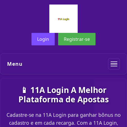
Login
Registrar-se
Menu
📱 11A Login A Melhor
Plataforma de Apostas
Cadastre-se na 11A Login para ganhar bônus no
cadastro e em cada recarga. Com a 11A Login,