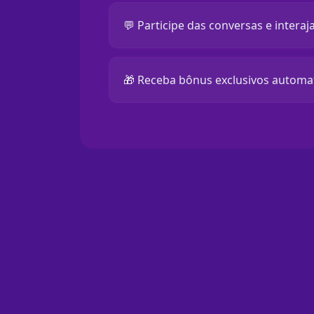
💬 Participe das conversas e interaj
🎁 Receba bônus exclusivos autom