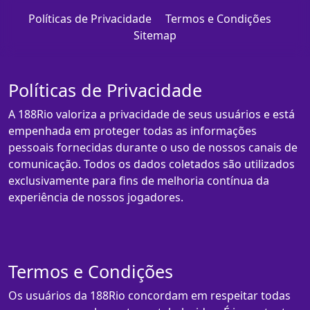
Políticas de Privacidade
Termos e Condições
Sitemap
Políticas de Privacidade
A 188Rio valoriza a privacidade de seus usuários e está
empenhada em proteger todas as informações
pessoais fornecidas durante o uso de nossos canais de
comunicação. Todos os dados coletados são utilizados
exclusivamente para fins de melhoria contínua da
experiência de nossos jogadores.
Termos e Condições
Os usuários da 188Rio concordam em respeitar todas