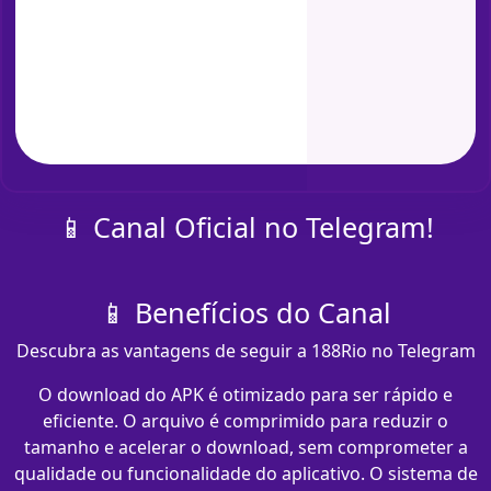
📱 Canal Oficial no Telegram!
📱 Benefícios do Canal
Descubra as vantagens de seguir a 188Rio no Telegram
O download do APK é otimizado para ser rápido e
eficiente. O arquivo é comprimido para reduzir o
tamanho e acelerar o download, sem comprometer a
qualidade ou funcionalidade do aplicativo. O sistema de