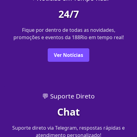
24/7
Fique por dentro de todas as novidades,
promoções e eventos da 188Rio em tempo real!
Ver Notícias
💬 Suporte Direto
Chat
Suporte direto via Telegram, respostas rápidas e
atendimento personalizado!