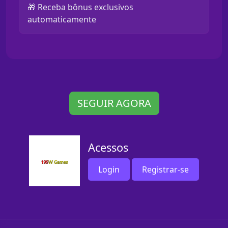
🎁 Receba bônus exclusivos
automaticamente
SEGUIR AGORA
Acessos
Login
Registrar-se