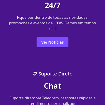
24/7
Fique por dentro de todas as novidades,
promoções e eventos da 199W Games em tempo
real!
Ver Notícias
💬 Suporte Direto
Chat
Suporte direto via Telegram, respostas rápidas e
atendimento personalizado!