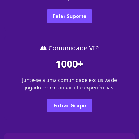
Falar Suporte
👥 Comunidade VIP
1000+
Junte-se a uma comunidade exclusiva de
jogadores e compartilhe experiências!
Entrar Grupo