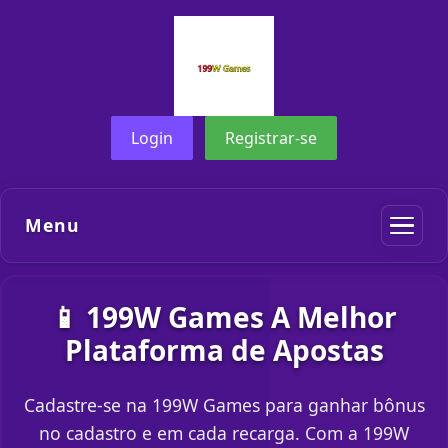
Login
Registrar-se
Menu
📱 199W Games A Melhor
Plataforma de Apostas
Cadastre-se na 199W Games para ganhar bônus
no cadastro e em cada recarga. Com a 199W