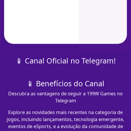
📱 Canal Oficial no Telegram!
📱 Benefícios do Canal
Descubra as vantagens de seguir a 199W Games no
Telegram
Explore as novidades mais recentes na categoria de
jogos, incluindo lançamentos, tecnologia emergente,
eventos de eSports, e a evolução da comunidade de