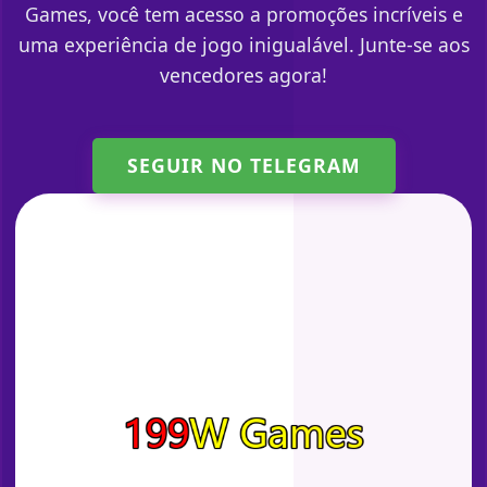
Games, você tem acesso a promoções incríveis e
uma experiência de jogo inigualável. Junte-se aos
vencedores agora!
SEGUIR NO TELEGRAM