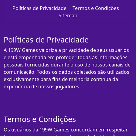
Políticas de Privacidade
Termos e Condições
Sitemap
Políticas de Privacidade
A 199W Games valoriza a privacidade de seus usuários
e está empenhada em proteger todas as informações
pessoais fornecidas durante o uso de nossos canais de
comunicação. Todos os dados coletados são utilizados
exclusivamente para fins de melhoria contínua da
experiência de nossos jogadores.
Termos e Condições
Os usuários da 199W Games concordam em respeitar