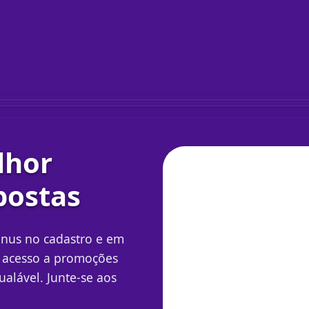
lhor
postas
nus no cadastro e em
 acesso a promoções
ualável. Junte-se aos