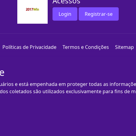
Acessos
Login
Registrar-se
Políticas de Privacidade
Termos e Condições
Sitemap
de
suários e está empenhada em proteger todas as informaçõe
os coletados são utilizados exclusivamente para fins de m