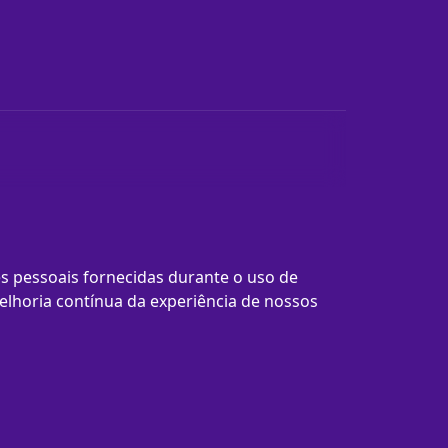
s pessoais fornecidas durante o uso de
elhoria contínua da experiência de nossos