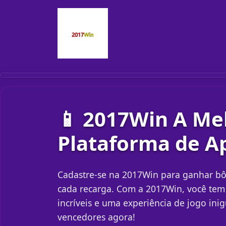
📱 2017Win A Me
Plataforma de A
Cadastre-se na 2017Win para ganhar bô
cada recarga. Com a 2017Win, você tem
incríveis e uma experiência de jogo inig
vencedores agora!