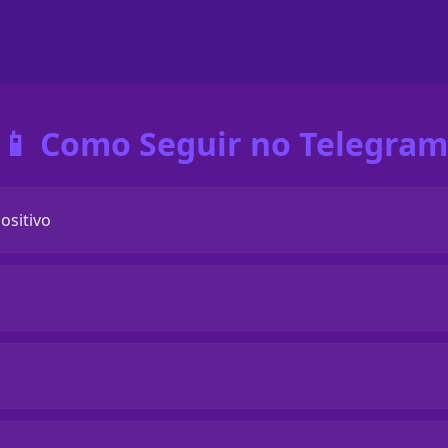
📱 Como Seguir no Telegram
ositivo