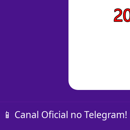
📱 Canal Oficial no Telegram!