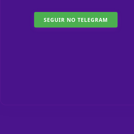
SEGUIR NO TELEGRAM