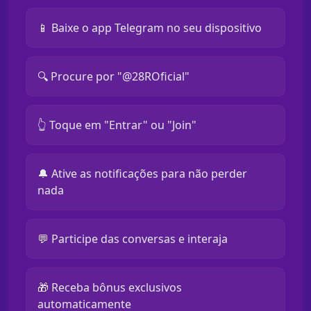
📱 Baixe o app Telegram no seu dispositivo
🔍 Procure por "@28ROficial"
👆 Toque em "Entrar" ou "Join"
🔔 Ative as notificações para não perder
nada
💬 Participe das conversas e interaja
🎁 Receba bônus exclusivos
automaticamente