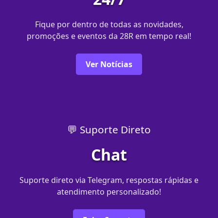
Fique por dentro de todas as novidades,
promoções e eventos da 28R em tempo real!
Ver Notícias
💬 Suporte Direto
Chat
Suporte direto via Telegram, respostas rápidas e
atendimento personalizado!