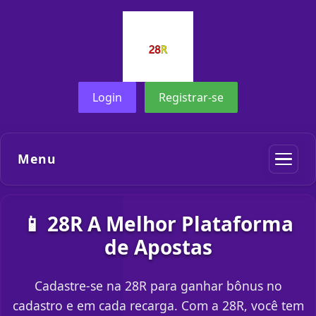
Login
Registrar-se
Menu
📱 28R A Melhor Plataforma
de Apostas
Cadastre-se na 28R para ganhar bônus no
cadastro e em cada recarga. Com a 28R, você tem