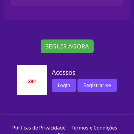
SEGUIR AGORA
Acessos
Login
Registrar-se
Políticas de Privacidade
Termos e Condições