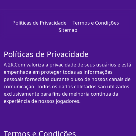
Políticas de Privacidade
Termos e Condições
Sitemap
Políticas de Privacidade
A 2R.Com valoriza a privacidade de seus usuários e está
empenhada em proteger todas as informações
pessoais fornecidas durante o uso de nossos canais de
comunicação. Todos os dados coletados são utilizados
exclusivamente para fins de melhoria contínua da
experiência de nossos jogadores.
Termos e Condições