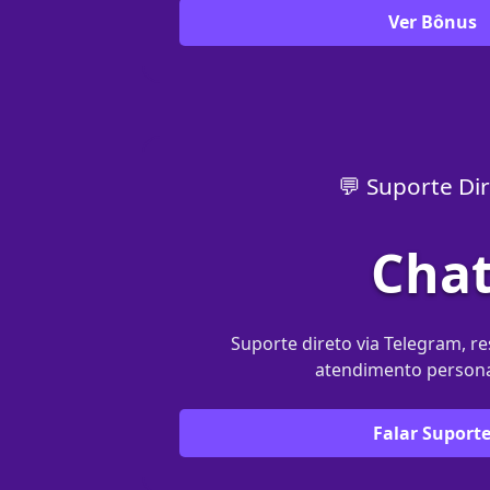
Ver Bônus
💬 Suporte Di
Cha
Suporte direto via Telegram, r
atendimento persona
Falar Suport