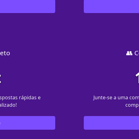
reto
👥 
t
espostas rápidas e
Junte-se a uma com
lizado!
compa
e