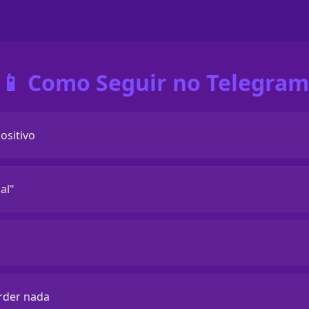
📱 Como Seguir no Telegram
ositivo
al"
erder nada