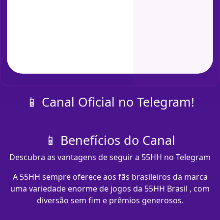
📱 Canal Oficial no Telegram!
📱 Benefícios do Canal
Descubra as vantagens de seguir a 55HH no Telegram
A 55HH sempre oferece aos fãs brasileiros da marca
uma variedade enorme de jogos da 55HH Brasil , com
diversão sem fim e prêmios generosos.