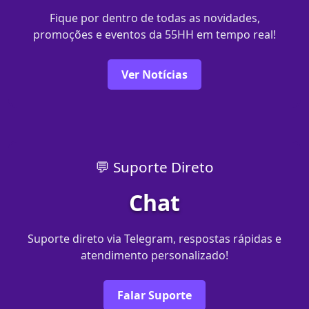
Fique por dentro de todas as novidades,
promoções e eventos da 55HH em tempo real!
Ver Notícias
💬 Suporte Direto
Chat
Suporte direto via Telegram, respostas rápidas e
atendimento personalizado!
Falar Suporte