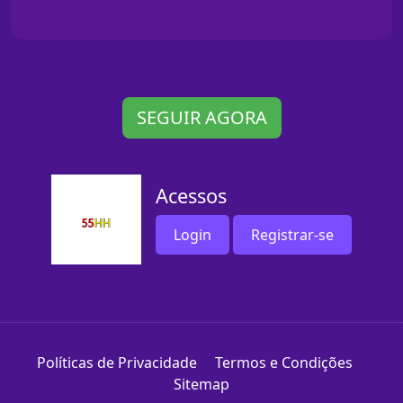
SEGUIR AGORA
Acessos
Login
Registrar-se
Políticas de Privacidade
Termos e Condições
Sitemap