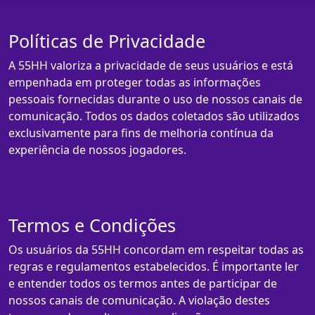
Políticas de Privacidade
A 55HH valoriza a privacidade de seus usuários e está
empenhada em proteger todas as informações
pessoais fornecidas durante o uso de nossos canais de
comunicação. Todos os dados coletados são utilizados
exclusivamente para fins de melhoria contínua da
experiência de nossos jogadores.
Termos e Condições
Os usuários da 55HH concordam em respeitar todas as
regras e regulamentos estabelecidos. É importante ler
e entender todos os termos antes de participar de
nossos canais de comunicação. A violação destes