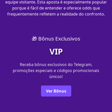
equipe visitante. Esta aposta é especialmente popular
porque é fácil de entender e oferece odds que
frequentemente refletem a realidade do confronto.
🎁 Bônus Exclusivos
VIP
Receba bônus exclusivos do Telegram,
promoções especiais e códigos promocionais
únicos!
Ver Bônus