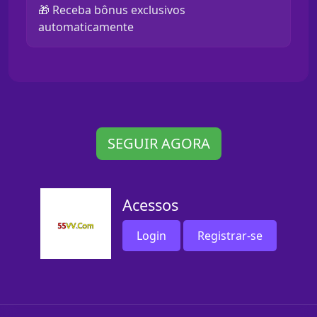
🎁 Receba bônus exclusivos
automaticamente
SEGUIR AGORA
Acessos
Login
Registrar-se