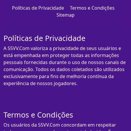
Políticas de Privacidade
Termos e Condições
Sitemap
Políticas de Privacidade
A 55VV.Com valoriza a privacidade de seus usuários e
está empenhada em proteger todas as informações
pessoais fornecidas durante o uso de nossos canais de
comunicação. Todos os dados coletados são utilizados
exclusivamente para fins de melhoria contínua da
experiência de nossos jogadores.
Termos e Condições
Os usuários da 55VV.Com concordam em respeitar