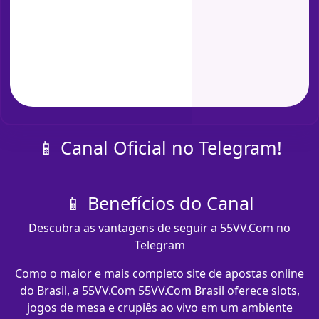
📱 Canal Oficial no Telegram!
📱 Benefícios do Canal
Descubra as vantagens de seguir a 55VV.Com no
Telegram
Como o maior e mais completo site de apostas online
do Brasil, a 55VV.Com 55VV.Com Brasil oferece slots,
jogos de mesa e crupiês ao vivo em um ambiente