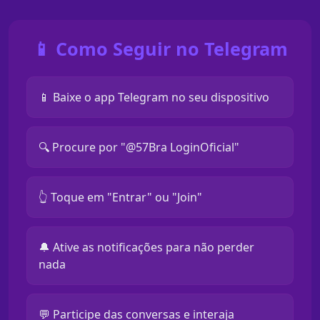
📱 Como Seguir no Telegram
📱 Baixe o app Telegram no seu dispositivo
🔍 Procure por "@57Bra LoginOficial"
👆 Toque em "Entrar" ou "Join"
🔔 Ative as notificações para não perder
nada
💬 Participe das conversas e interaja