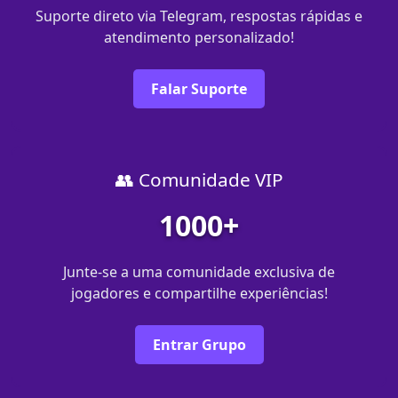
Suporte direto via Telegram, respostas rápidas e
atendimento personalizado!
Falar Suporte
👥 Comunidade VIP
1000+
Junte-se a uma comunidade exclusiva de
jogadores e compartilhe experiências!
Entrar Grupo