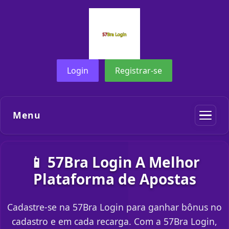
Login
Registrar-se
Menu
📱 57Bra Login A Melhor
Plataforma de Apostas
Cadastre-se na 57Bra Login para ganhar bônus no
cadastro e em cada recarga. Com a 57Bra Login,