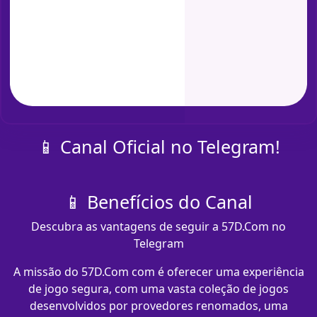
📱 Canal Oficial no Telegram!
📱 Benefícios do Canal
Descubra as vantagens de seguir a 57D.Com no
Telegram
A missão do 57D.Com com​ é oferecer uma experiência
de jogo segura, com uma vasta coleção de jogos
desenvolvidos por provedores renomados, uma