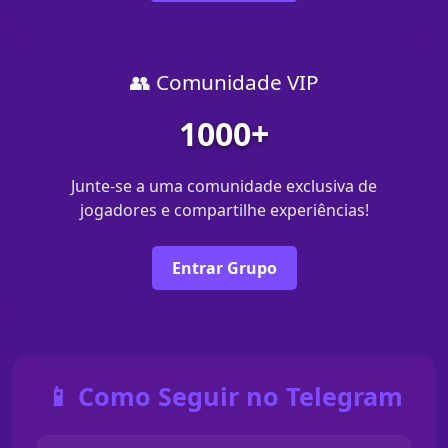
👥 Comunidade VIP
1000+
Junte-se a uma comunidade exclusiva de
jogadores e compartilhe experiências!
Entrar Grupo
📱 Como Seguir no Telegram