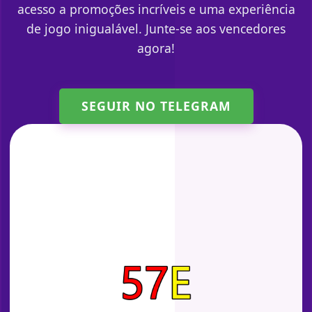
acesso a promoções incríveis e uma experiência
de jogo inigualável. Junte-se aos vencedores
agora!
SEGUIR NO TELEGRAM