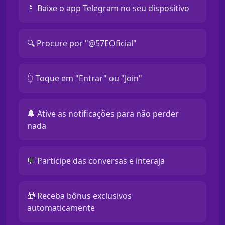
📱 Baixe o app Telegram no seu dispositivo
🔍 Procure por "@57EOficial"
👆 Toque em "Entrar" ou "Join"
🔔 Ative as notificações para não perder
nada
💬 Participe das conversas e interaja
🎁 Receba bônus exclusivos
automaticamente