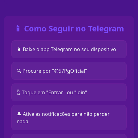
📱 Como Seguir no Telegram
📱 Baixe o app Telegram no seu dispositivo
🔍 Procure por "@57PgOficial"
👆 Toque em "Entrar" ou "Join"
🔔 Ative as notificações para não perder
nada