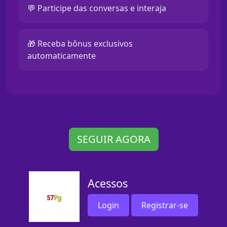
💬 Participe das conversas e interaja
🎁 Receba bônus exclusivos
automaticamente
SEGUIR AGORA
Acessos
Login
Registrar-se