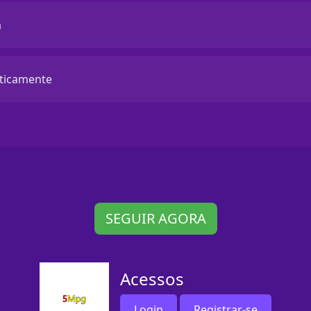
a
aticamente
SEGUIR AGORA
Acessos
Login
Registrar-se