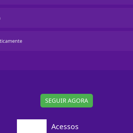
a
aticamente
SEGUIR AGORA
Acessos