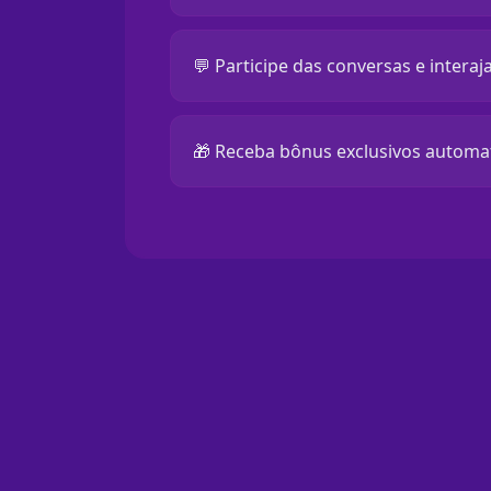
💬 Participe das conversas e interaj
🎁 Receba bônus exclusivos autom