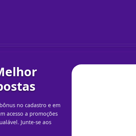
Melhor
postas
 bônus no cadastro e em
tem acesso a promoções
ualável. Junte-se aos