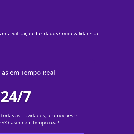
m
azer a validação dos dados.Como validar sua
cias em Tempo Real
24/7
e todas as novidades, promoções e
65X Casino em tempo real!