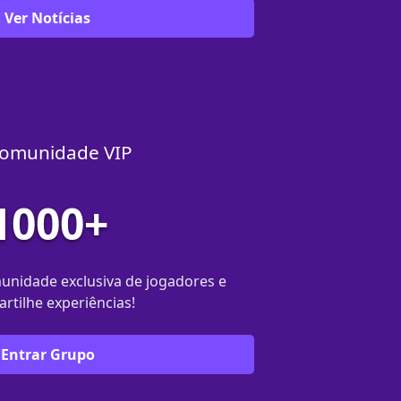
Ver Notícias
Comunidade VIP
1000+
unidade exclusiva de jogadores e
rtilhe experiências!
Entrar Grupo