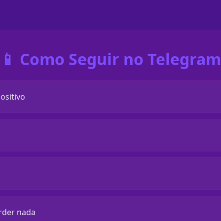
📱 Como Seguir no Telegram
ositivo
"
erder nada