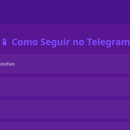
📱 Como Seguir no Telegram
ositivo