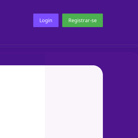
Login
Registrar-se