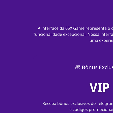
A interface da 65X Game representa o
funcionalidade excepcional. Nossa interf
uma experiê
🎁 Bônus Exclu
VIP
Receba bônus exclusivos do Telegra
e códigos promocionai