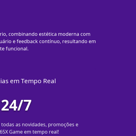
ário, combinando estética moderna com
suário e feedback contínuo, resultando em
e funcional.
cias em Tempo Real
24/7
e todas as novidades, promoções e
 65X Game em tempo real!