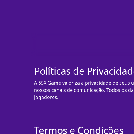
Políticas de Privacida
A 65X Game valoriza a privacidade de seus
nossos canais de comunicação. Todos os dad
jogadores.
Termos e Condições