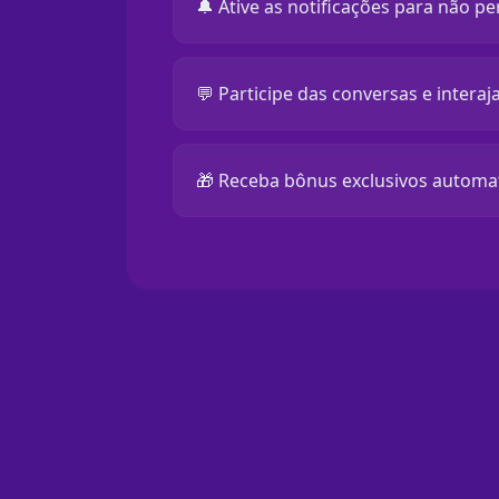
🔔 Ative as notificações para não p
💬 Participe das conversas e interaj
🎁 Receba bônus exclusivos autom