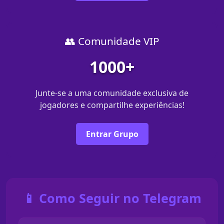
👥 Comunidade VIP
1000+
Junte-se a uma comunidade exclusiva de
jogadores e compartilhe experiências!
Entrar Grupo
📱 Como Seguir no Telegram