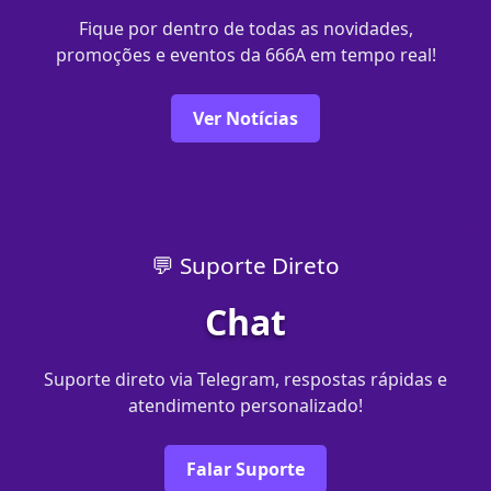
Fique por dentro de todas as novidades,
promoções e eventos da 666A em tempo real!
Ver Notícias
💬 Suporte Direto
Chat
Suporte direto via Telegram, respostas rápidas e
atendimento personalizado!
Falar Suporte