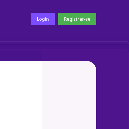
Login
Registrar-se