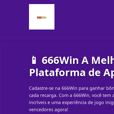
📱 666Win A Mel
Plataforma de A
Cadastre-se na 666Win para ganhar bôn
cada recarga. Com a 666Win, você tem 
incríveis e uma experiência de jogo inig
vencedores agora!