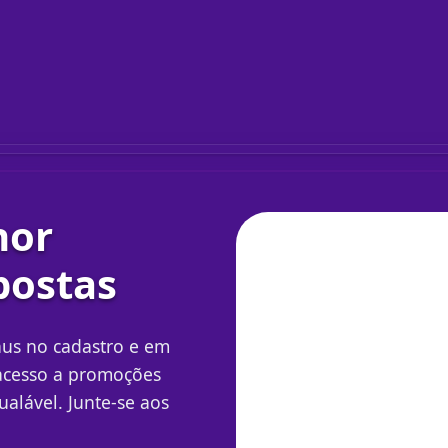
hor
postas
us no cadastro e em
acesso a promoções
ualável. Junte-se aos