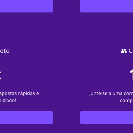
reto
👥 
t
espostas rápidas e
Junte-se a uma com
lizado!
compa
e