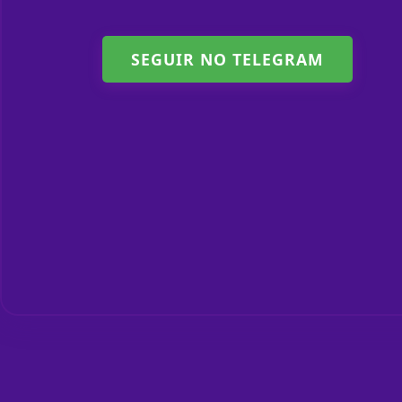
SEGUIR NO TELEGRAM