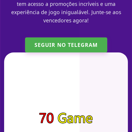
tem acesso a promoções incríveis e uma
experiência de jogo inigualável. Junte-se aos
vencedores agora!
SEGUIR NO TELEGRAM