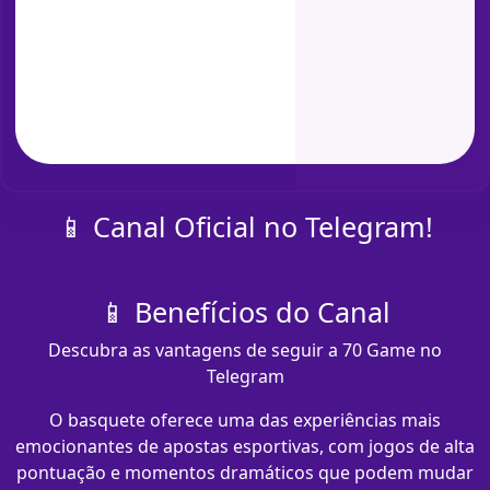
📱 Canal Oficial no Telegram!
📱 Benefícios do Canal
Descubra as vantagens de seguir a 70 Game no
Telegram
O basquete oferece uma das experiências mais
emocionantes de apostas esportivas, com jogos de alta
pontuação e momentos dramáticos que podem mudar