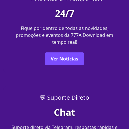
24/7
Fique por dentro de todas as novidades,
promoções e eventos da 777A Download em
tempo real!
Ver Notícias
💬 Suporte Direto
Chat
Suporte direto via Telegram, respostas rápidas e