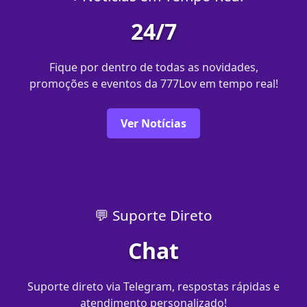
24/7
Fique por dentro de todas as novidades,
promoções e eventos da 777Lov em tempo real!
Ver Notícias
💬 Suporte Direto
Chat
Suporte direto via Telegram, respostas rápidas e
atendimento personalizado!