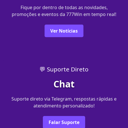
Fique por dentro de todas as novidades,
promoções e eventos da 777Win em tempo real!
Ver Notícias
💬 Suporte Direto
Chat
Suporte direto via Telegram, respostas rápidas e
atendimento personalizado!
Falar Suporte