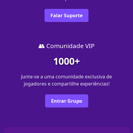
Falar Suporte
👥 Comunidade VIP
1000+
Junte-se a uma comunidade exclusiva de
jogadores e compartilhe experiências!
Entrar Grupo