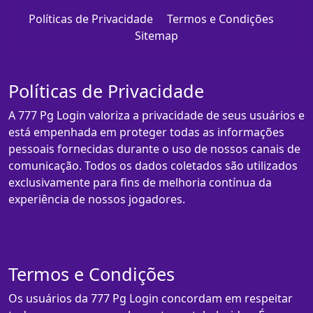
Políticas de Privacidade
Termos e Condições
Sitemap
Políticas de Privacidade
A 777 Pg Login valoriza a privacidade de seus usuários e
está empenhada em proteger todas as informações
pessoais fornecidas durante o uso de nossos canais de
comunicação. Todos os dados coletados são utilizados
exclusivamente para fins de melhoria contínua da
experiência de nossos jogadores.
Termos e Condições
Os usuários da 777 Pg Login concordam em respeitar