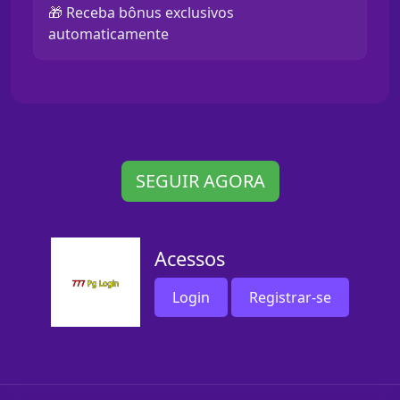
🎁 Receba bônus exclusivos
automaticamente
SEGUIR AGORA
Acessos
Login
Registrar-se