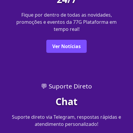
Fique por dentro de todas as novidades,
promoções e eventos da 77G Plataforma em
tempo real!
Ver Notícias
💬 Suporte Direto
Chat
Suporte direto via Telegram, respostas rápidas e
atendimento personalizado!