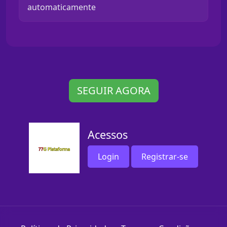
automaticamente
SEGUIR AGORA
Acessos
Login
Registrar-se