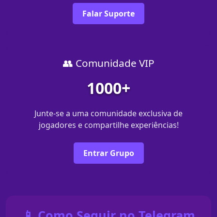
Falar Suporte
👥 Comunidade VIP
1000+
Junte-se a uma comunidade exclusiva de
jogadores e compartilhe experiências!
Entrar Grupo
📱 Como Seguir no Telegram