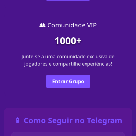
👥 Comunidade VIP
1000+
Junte-se a uma comunidade exclusiva de
jogadores e compartilhe experiências!
Entrar Grupo
📱 Como Seguir no Telegram