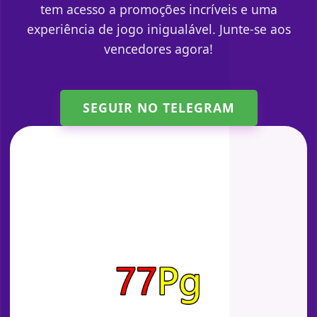
tem acesso a promoções incríveis e uma
experiência de jogo inigualável. Junte-se aos
vencedores agora!
SEGUIR NO TELEGRAM