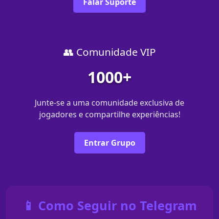
Falar Suporte
👥 Comunidade VIP
1000+
Junte-se a uma comunidade exclusiva de
jogadores e compartilhe experiências!
Entrar Grupo
📱 Como Seguir no Telegram