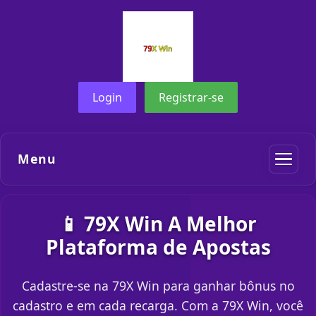
Login
Registrar-se
Menu
📱 79X Win A Melhor
Plataforma de Apostas
Cadastre-se na 79X Win para ganhar bônus no
cadastro e em cada recarga. Com a 79X Win, você