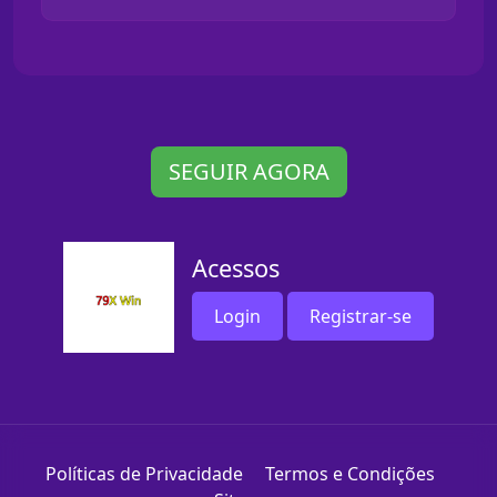
SEGUIR AGORA
Acessos
Login
Registrar-se
Políticas de Privacidade
Termos e Condições