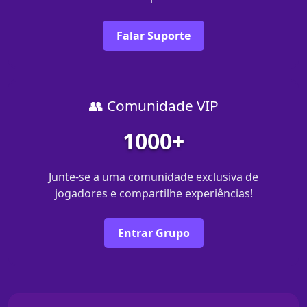
Falar Suporte
👥 Comunidade VIP
1000+
Junte-se a uma comunidade exclusiva de
jogadores e compartilhe experiências!
Entrar Grupo