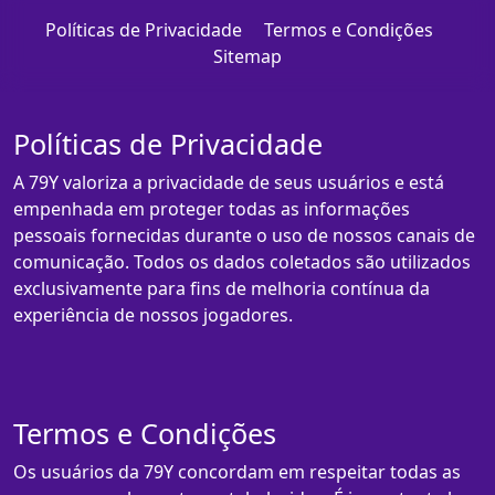
Políticas de Privacidade
Termos e Condições
Sitemap
Políticas de Privacidade
A 79Y valoriza a privacidade de seus usuários e está
empenhada em proteger todas as informações
pessoais fornecidas durante o uso de nossos canais de
comunicação. Todos os dados coletados são utilizados
exclusivamente para fins de melhoria contínua da
experiência de nossos jogadores.
Termos e Condições
Os usuários da 79Y concordam em respeitar todas as