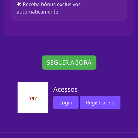
🎁 Receba bônus exclusivos
automaticamente
SEGUIR AGORA
Acessos
Login
Registrar-se