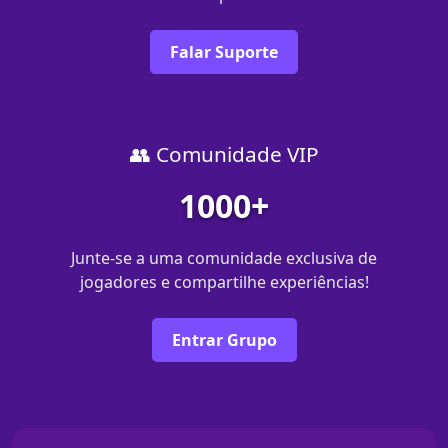
Falar Suporte
👥 Comunidade VIP
1000+
Junte-se a uma comunidade exclusiva de
jogadores e compartilhe experiências!
Entrar Grupo