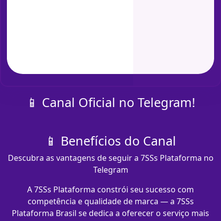
📱 Canal Oficial no Telegram!
📱 Benefícios do Canal
Descubra as vantagens de seguir a 7SSs Plataforma no
Telegram
A 7SSs Plataforma constrói seu sucesso com
competência e qualidade de marca — a 7SSs
Plataforma Brasil se dedica a oferecer o serviço mais