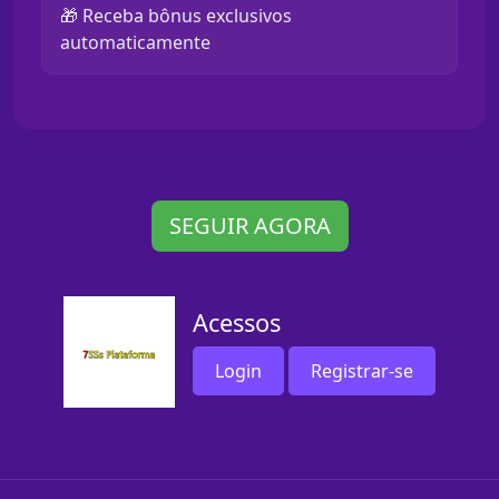
🎁 Receba bônus exclusivos
automaticamente
SEGUIR AGORA
Acessos
Login
Registrar-se