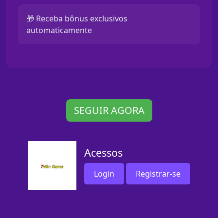
🎁 Receba bônus exclusivos
automaticamente
SEGUIR AGORA
Acessos
Login
Registrar-se