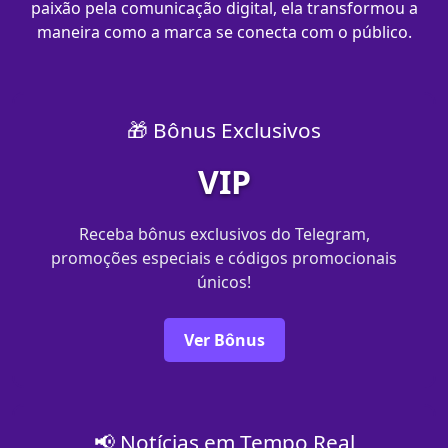
paixão pela comunicação digital, ela transformou a
maneira como a marca se conecta com o público.
🎁 Bônus Exclusivos
VIP
Receba bônus exclusivos do Telegram,
promoções especiais e códigos promocionais
únicos!
Ver Bônus
📢 Notícias em Tempo Real