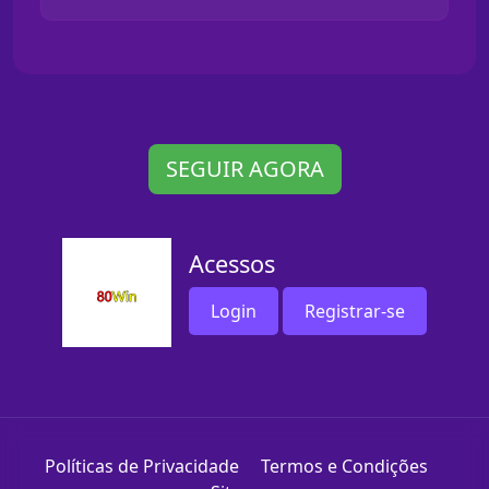
SEGUIR AGORA
Acessos
Login
Registrar-se
Políticas de Privacidade
Termos e Condições