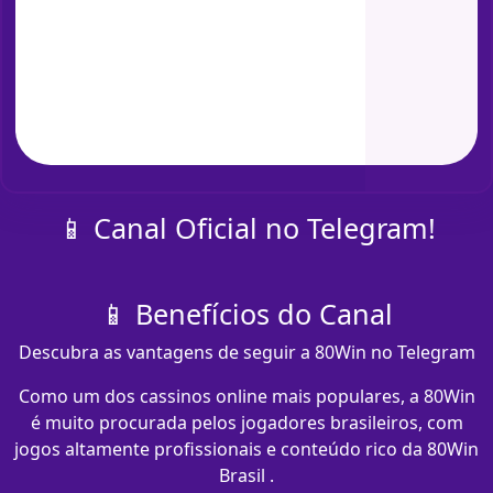
📱 Canal Oficial no Telegram!
📱 Benefícios do Canal
Descubra as vantagens de seguir a 80Win no Telegram
Como um dos cassinos online mais populares, a 80Win
é muito procurada pelos jogadores brasileiros, com
jogos altamente profissionais e conteúdo rico da 80Win
Brasil .