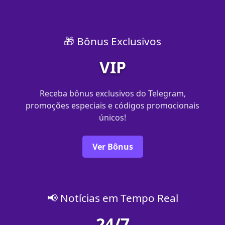
🎁 Bônus Exclusivos
VIP
Receba bônus exclusivos do Telegram,
promoções especiais e códigos promocionais
únicos!
Ver Bônus
📢 Notícias em Tempo Real
24/7