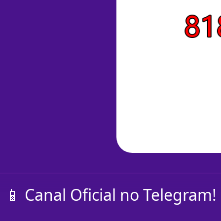
📱 Canal Oficial no Telegram!