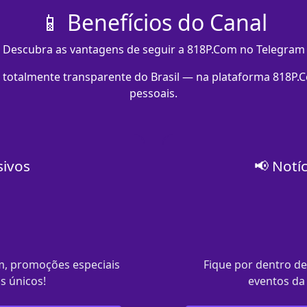
📱 Benefícios do Canal
Descubra as vantagens de seguir a 818P.Com no Telegram
 totalmente transparente do Brasil — na plataforma 818P.Com
pessoais.
sivos
📢 Notí
m, promoções especiais
Fique por dentro d
s únicos!
eventos da