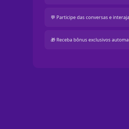
💬 Participe das conversas e interaj
🎁 Receba bônus exclusivos autom