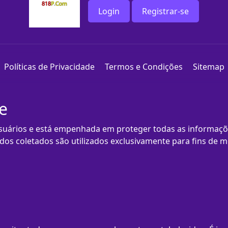
Login
Registrar-se
Políticas de Privacidade
Termos e Condições
Sitemap
de
usuários e está empenhada em proteger todas as informaçõ
os coletados são utilizados exclusivamente para fins de m