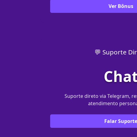
Ver Bônus
💬 Suporte Di
Cha
Suporte direto via Telegram, r
atendimento persona
Falar Suport