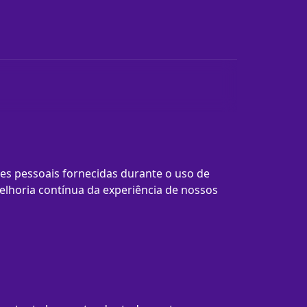
es pessoais fornecidas durante o uso de
elhoria contínua da experiência de nossos