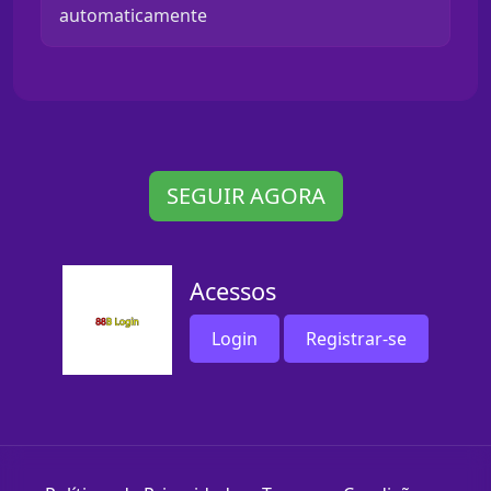
automaticamente
SEGUIR AGORA
Acessos
Login
Registrar-se