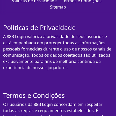
Políticas de Privacidade
Termos e Condições
Sitemap
Políticas de Privacidade
A 88B Login valoriza a privacidade de seus usuários e
está empenhada em proteger todas as informações
pessoais fornecidas durante o uso de nossos canais de
comunicação. Todos os dados coletados são utilizados
exclusivamente para fins de melhoria contínua da
experiência de nossos jogadores.
Termos e Condições
Os usuários da 88B Login concordam em respeitar
todas as regras e regulamentos estabelecidos. É