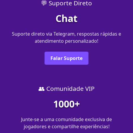
💬 Suporte Direto
Chat
Suporte direto via Telegram, respostas rápidas e
atendimento personalizado!
Falar Suporte
👥 Comunidade VIP
1000+
Junte-se a uma comunidade exclusiva de
jogadores e compartilhe experiências!