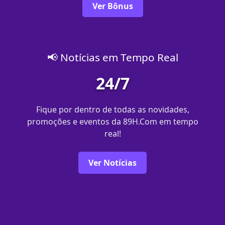
Ver Bônus
📢 Notícias em Tempo Real
24/7
Fique por dentro de todas as novidades,
promoções e eventos da 89H.Com em tempo
real!
Ver Notícias