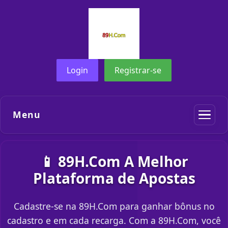
Login
Registrar-se
Menu
📱 89H.Com A Melhor
Plataforma de Apostas
Cadastre-se na 89H.Com para ganhar bônus no
cadastro e em cada recarga. Com a 89H.Com, você