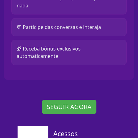
nada
💬 Participe das conversas e interaja
🎁 Receba bônus exclusivos
automaticamente
SEGUIR AGORA
Acessos