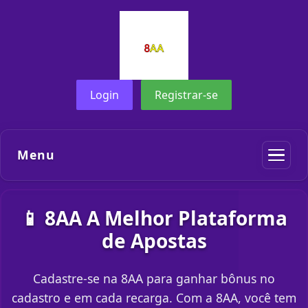
Login
Registrar-se
Menu
📱 8AA A Melhor Plataforma
de Apostas
Cadastre-se na 8AA para ganhar bônus no
cadastro e em cada recarga. Com a 8AA, você tem