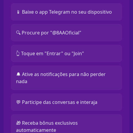
📱 Baixe o app Telegram no seu dispositivo
🔍 Procure por "@8AAOficial"
👆 Toque em "Entrar" ou "Join"
🔔 Ative as notificações para não perder
nada
💬 Participe das conversas e interaja
🎁 Receba bônus exclusivos
automaticamente