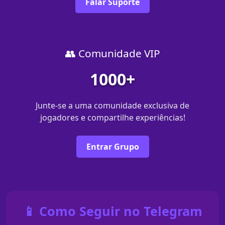
Falar Suporte
👥 Comunidade VIP
1000+
Junte-se a uma comunidade exclusiva de
jogadores e compartilhe experiências!
Entrar Grupo
📱 Como Seguir no Telegram